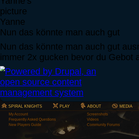
Yanne
Nun das könnte man auch gut
Nun das könnte man auch gut ausn
immer 2x gucken bevor du Gebot a
SPIRAL KNIGHTS
PLAY
ABOUT
MEDIA
My Account
Screenshots
Frequently Asked Questions
Videos
New Players Guide
Community Forums