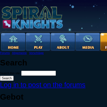
Forums
›
Allgemeine
›
Vorschläge
Search
Search this site:
Log in to post on the forums
Gebot