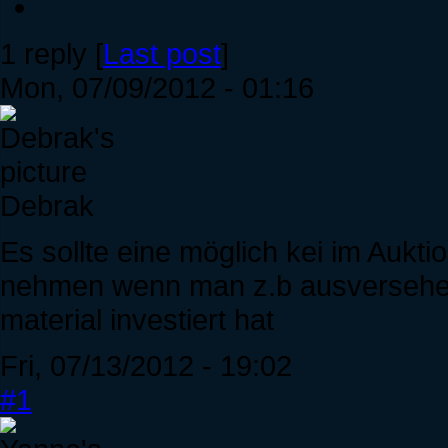
1 reply [
Last post
]
Mon, 07/09/2012 - 01:16
Debrak
Es sollte eine möglich kei im Aukt
nehmen wenn man z.b ausversehen
material investiert hat
Fri, 07/13/2012 - 19:02
#1