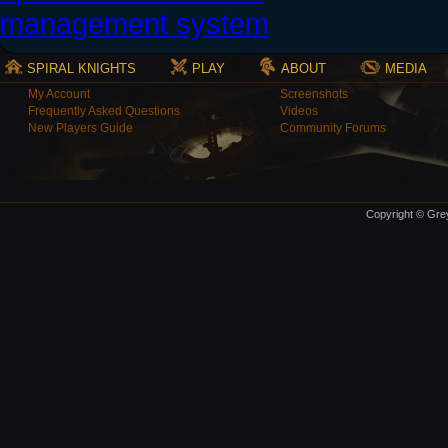
SPIRAL KNIGHTS
PLAY
ABOUT
MEDIA
My Account
Screenshots
Frequently Asked Questions
Videos
New Players Guide
Community Forums
Copyright © Grey