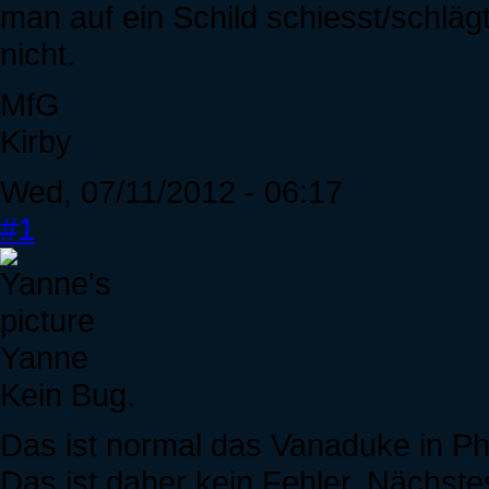
man auf ein Schild schiesst/schl
nicht.
MfG
Kirby
Wed, 07/11/2012 - 06:17
#1
Yanne
Kein Bug.
Das ist normal das Vanaduke in P
Das ist daher kein Fehler. Nächst