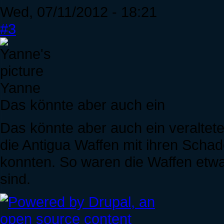
Wed, 07/11/2012 - 18:21
#3
Yanne
Das könnte aber auch ein
Das könnte aber auch ein veraltete
die Antigua Waffen mit ihren Schad
konnten. So waren die Waffen etwa
sind.