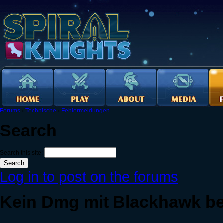
Forums
›
Technische
›
Fehlermeldungen
Search
Search this site:
Log in to post on the forums
Kein Dmg mit Blackhawk b