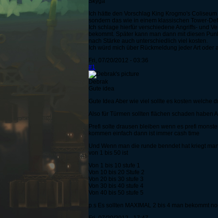
Skyga
Ich hätte den Vorschlag King Krogmo's Coliseum
sondern das wie in einem klassischen Tower-De
Ich schlage hierfür verschiedene Angriffs- und 
bekommt. Später kann man dann mit diesen Punk
nach Stärke auch unterschiedlich viel kosten.
Ich würd mich über Rückmeldung jeder Art oder au
Fri, 07/20/2012 - 03:36
#1
Debrak
Gute idea
Gute Idea Aber wie viel sollte es kosten welche
Also für Türmen sollten flächen schaden haben Auf
Prefi solte drausen bleiben wenn es prefi monste
kommen einfach dann ist immer cash time
Und Wenn man die runde benndet hat kriegt man
von 1 bis 50 ist
Von 1 bis 10 stufe 1
Von 10 bis 20 Stufe 2
Von 20 bis 30 stufe 3
Von 30 bis 40 stufe 4
Von 40 bis 50 stufe 5
p.s Es sollten MAXIMAL 2 bis 4 man bekommt no