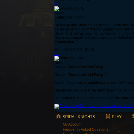
Fri, 07/20/2012 - 17:47
#2
Skyga
Englisches Forum
Da ich glaube, dass die deutschen Foren eher se
gerne selbst tun doch meine ''Englisch-Künste'' 
Um wirklich etwas bewirken zu können und die Pr
Danke schonmal im Vorraus und auch weiterhin fr
Kommentare;)
Mon, 07/23/2012 - 01:13
#3
Debrak
Google Übersetzer Und Fertig
Google Übersetzer Und Fertig =)
Aja Mir Noch was eingefallen was zum TD* Pas
Die greifen die Spieler An dann ist es noch ein g
Sie Sollten Noch ein zieh haben was sie angreife
SPIRAL KNIGHTS
PLAY
My Account
Frequently Asked Questions