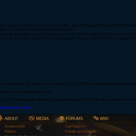
lten gelesen werden würde ich euch bitten, diesen Post auch im englischen Forum
halten sich leider momentan noch in Grenzen :P
oducer aufmerksam werden zu lassen, ist der Post im englischen Forum vermutlich 
eue ich mich über weitere Rückmeldung zum Thema Tower-Defense in Spiral Knights
sen könnte dass Bei Enden Der Runde z.b 20 30 40 50 Am ende Bosse Auftauchen
rund das man net afk sein sollte
n z.b Ein Krisstal oder Mecha Knigt irgendwas sollte noch für die mobs ein zieh se
ABOUT
MEDIA
FORUMS
WIKI
Screenshots
Can't log in?
Videos
Create an Account