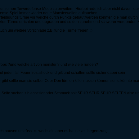
 um einen Towerdefense-Mode zu erweitern. Hierbei rede ich aber nicht davon, da
fense-Spiel immer wieder neue Monsterwellen auftauchen.
Verteidigungs türme vor welche durch Punkte gebaut werden könnten die man durch
ten Türme errichten und upgraden und so den zunehmend schwerer werdenden Mon
ch um weitere Vorschläge z.B. für die Türme freuen. ;)
 drops ?und welche art von monster ? und wie viele runden?
 jeden fall Feuer frost shock und gift und schatten sollte sicher dabei sein
r gibt sollte man sie selber Oder Den türmen killen lassen können sonst könnte ma
 Selte sachen z.b accesior oder Schmuck solt SEHR SEHR SEHR SELTEN also und
ch pausen um rüssi zu wechseln aber es hat ne zeit begentzung