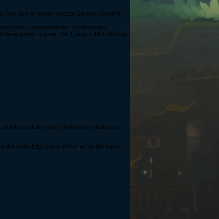
ss hier Spieler gegen andere Spieler kämpfen
 das vorerst manuelle töten von Monstern
sterwellen trotzen. Die Türme sollten dann je
n ja afk sein türme den job lassen und dropss
 der wert steigt immer höher wenn die runde