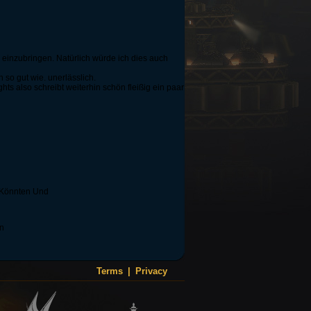
 einzubringen. Natürlich würde ich dies auch
so gut wie. unerlässlich.
 also schreibt weiterhin schön fleißig ein paar
 Könnten Und
in
Terms
|
Privacy