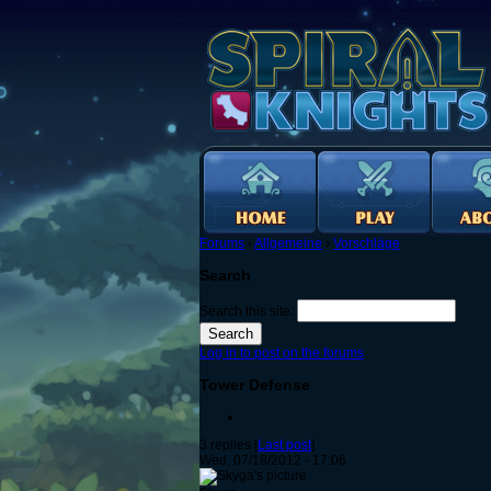
Forums
›
Allgemeine
›
Vorschläge
Search
Search this site:
Log in to post on the forums
Tower Defense
3 replies [
Last post
]
Wed, 07/18/2012 - 17:06