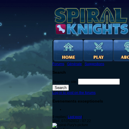
Forums
›
Générale
›
Suggestions
Search
Search this site:
Log in to post on the forums
Evenements exceptionels
9 replies [
Last post
]
Wed, 07/25/2012 - 07:22