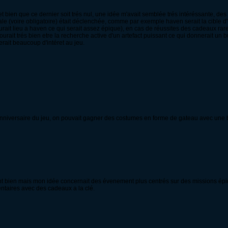
et bien que ce dernier soit trés nul, une idée m'avait semblée trés intéréssante, d
e (voire obligatoire) était déclenchée, comme par exemple haven serait la cible d'
 aurait lieu a haven ce qui serait assez épique), en cas de réussites des cadeaux rar
a pourait trés bien etre la recherche active d'un artefact puissant ce qui donnerait un
rait beaucoup d'intéret au jeu.
 l'anniversaire du jeu, on pouvait gagner des costumes en forme de gateau avec une 
nt bien mais mon idée concernait des évenement plus centrés sur des missions épiqu
ntaires avec des cadeaux a la clé.