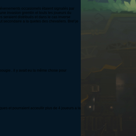
es évenements occasionels étaient signalés par
une invasion gremlin et touts les joueurs du
es seraient distribués et dans le cas inverse
 but secondaire a la quetes des chevaliers. Bref je
bougie.. il y avait eu la même chose pour
es et pourraient acceullir plus de 4 joueurs a la