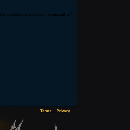
... ( Si c'est possible un ramadan de ma part xD )
Terms
|
Privacy