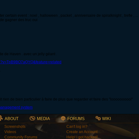
ter certain event : noel , halloween , packet , anniversaire de spiralknight , trefle , 
 de gagner des truc oui
de de Haven . avec un jelly géant .
ch?v=TpB9BO7aQYQ&feature=related
.
.
it rien de bien particulier à faire de plus que regarder et faire des "loooooooool"
ABOUT
MEDIA
FORUMS
WIKI
Screenshots
Can't log in?
Videos
Create an Account
Community Forums
Help! I got hacked!