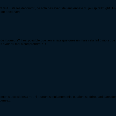
ight faut juste les decouvrir , ce sotn des event de lancienneté du jeu spiralknight ,
t de decouvert
 4 joueurs? Il est possible que j'en ai raté quelques un mais cela fait 6 mois que j
vais avoir du mal a comprendre XD
nements accesibles a +de 4 joueurs simultanements, ou alors se déroulant dans d
 pensez.