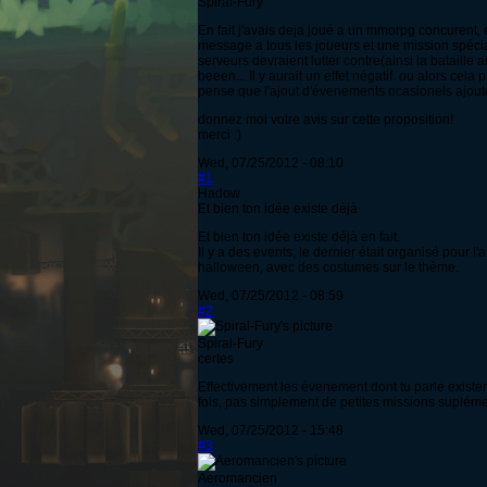
Spiral-Fury
En fait j'avais deja joué a un mmorpg concurent, 
message a tous les joueurs et une mission spécial
serveurs devraient lutter contre(ainsi la bataille
beeen... Il y aurait un effet négatif. ou alors cel
pense que l'ajout d'évenements ocasionels ajoute
donnez moi votre avis sur cette proposition!
merci :)
Wed, 07/25/2012 - 08:10
#1
Hadow
Et bien ton idée existe déjà
Et bien ton idée existe déjà en fait.
Il y a des events, le dernier était organisé pour
halloween, avec des costumes sur le thème.
Wed, 07/25/2012 - 08:59
#2
Spiral-Fury
certes
Effectivement les évenement dont tu parle existe
fois, pas simplement de petites missions supléme
Wed, 07/25/2012 - 15:48
#3
Aeromancien