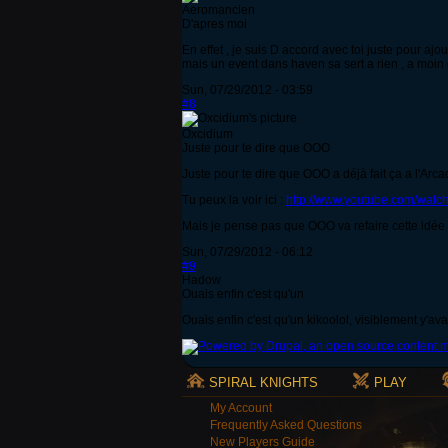
Aeromancien
D'apres moi
En effet , je suis D accord avec toi juste pour ajou
mais un event dans haven sa sert a rien , a moin
Sun, 07/29/2012 - 03:59
#8
Oxcidium
Juste pour te dire que OOO
Juste pour te dire que OOO a déjà fait ça a l'Arca
Tu peux la voir ici :
http://www.youtube.com/wat
Mais je pense pas que OOO va refaire cette idée 
Sun, 07/29/2012 - 06:12
#9
Hadow
Ouais enfin c'est qu'un
Ouais enfin c'est qu'un kikoolol, visiblement y'ava
SPIRAL KNIGHTS
PLAY
My Account
Frequently Asked Questions
New Players Guide