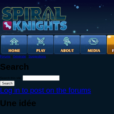
Forums
›
Générale
›
Suggestions
Search
Search this site:
Log in to post on the forums
Une idée