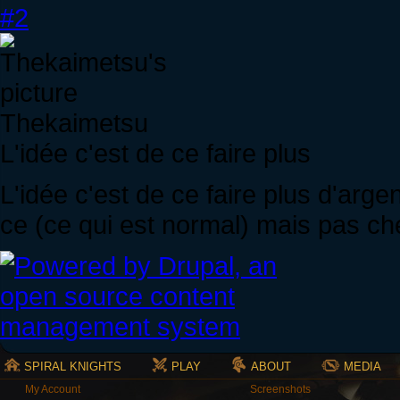
#2
Thekaimetsu
L'idée c'est de ce faire plus
L'idée c'est de ce faire plus d'arge
ce (ce qui est normal) mais pas ch
SPIRAL KNIGHTS
PLAY
ABOUT
MEDIA
My Account
Screenshots