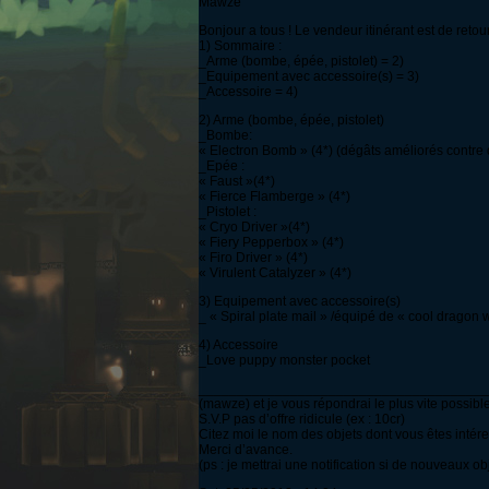
Mawze
Bonjour a tous ! Le vendeur itinérant est de retour
1) Sommaire :
_Arme (bombe, épée, pistolet) = 2)
_Equipement avec accessoire(s) = 3)
_Accessoire = 4)
2) Arme (bombe, épée, pistolet)
_Bombe:
« Electron Bomb » (4*) (dégâts améliorés contre 
_Epée :
« Faust »(4*)
« Fierce Flamberge » (4*)
_Pistolet :
« Cryo Driver »(4*)
« Fiery Pepperbox » (4*)
« Firo Driver » (4*)
« Virulent Catalyzer » (4*)
3) Equipement avec accessoire(s)
_ « Spiral plate mail » /équipé de « cool dragon 
4) Accessoire
_Love puppy monster pocket
________________________________________
(mawze) et je vous répondrai le plus vite possible
S.V.P pas d’offre ridicule (ex : 10cr)
Citez moi le nom des objets dont vous êtes intér
Merci d’avance.
(ps : je mettrai une notification si de nouveaux obj