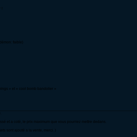
 !
démon: faible)
wings » et « cool bomb bandolier »
____________________________________________________________________
.
essé et a coté, le prix maximum que vous pourriez mettre dedans.
ets sont ajouté a la vente, merci. )