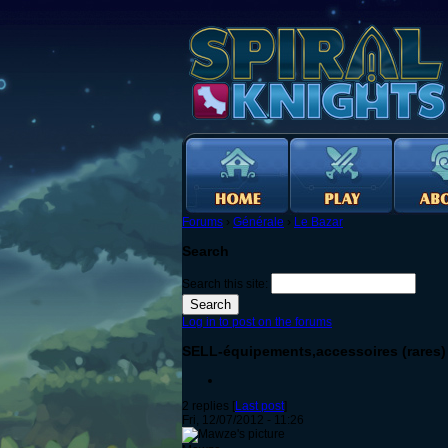
Forums
›
Générale
›
Le Bazar
Search
Search this site:
Log in to post on the forums
SELL-équipements,accessoires (rares)
2 replies [
Last post
]
Fri, 12/07/2012 - 11:26