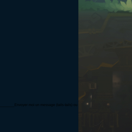
_Envoyer moi un message (tails-tails) ou