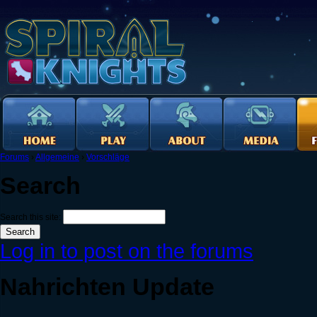
Forums
›
Allgemeine
›
Vorschläge
Search
Search this site:
Log in to post on the forums
Nahrichten Update