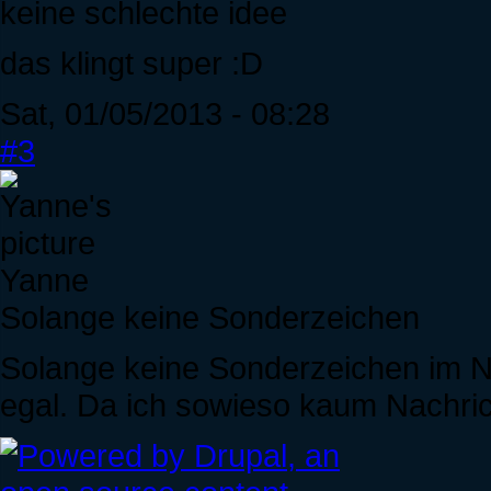
keine schlechte idee
das klingt super :D
Sat, 01/05/2013 - 08:28
#3
Yanne
Solange keine Sonderzeichen
Solange keine Sonderzeichen im Na
egal. Da ich sowieso kaum Nachri