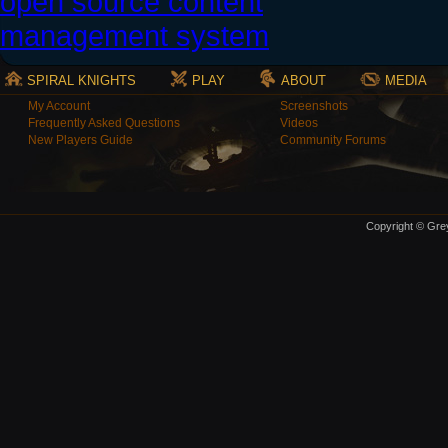
SPIRAL KNIGHTS
PLAY
ABOUT
MEDIA
My Account
Screenshots
Frequently Asked Questions
Videos
New Players Guide
Community Forums
Copyright © Grey