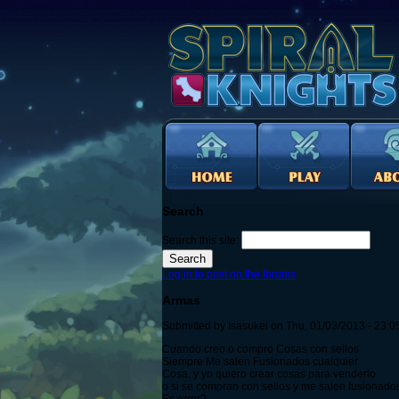
Search
Search this site:
Log in to post on the forums
Armas
Submitted by Isasukei on Thu, 01/03/2013 - 23:0
Cuando creo o compro Cosas con sellos
Siempre Me salen Fusionados cualquier
Cosa. y yo quiero crear cosas para venderlo
o si se compran con sellos y me salen fusionado