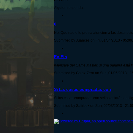
Es error?
Alguien responda..
0
No. Que nadie le presta atencion a las descripci
Submitted by Juances on Fri, 01/04/2013 - 05:09.
En Fin
[Mensaje del Game Master: si una palabra está filt
Submitted by Galax-Zero on Sun, 01/06/2013 - 1
Si las cosas compradas con
Si las cosas compradas con sellos estarán deslig
Submitted by Saiirbox on Sun, 02/03/2013 - 21:5