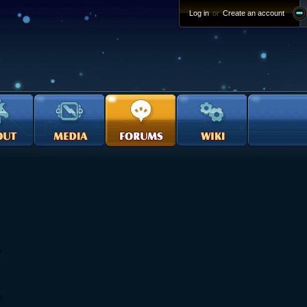
Log in
or
Create an account
5
s