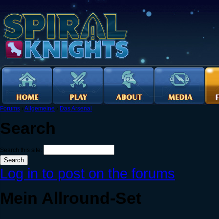
Forums
›
Allgemeine
›
Das Arsenal
Search
Search this site:
Log in to post on the forums
Mein Allround-Set