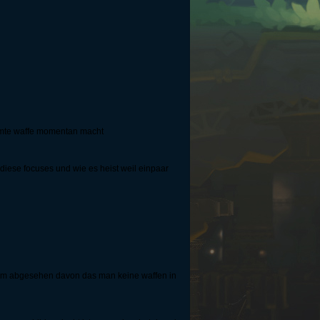
immte waffe momentan macht
iese focuses und wie es heist weil einpaar
 raum abgesehen davon das man keine waffen in