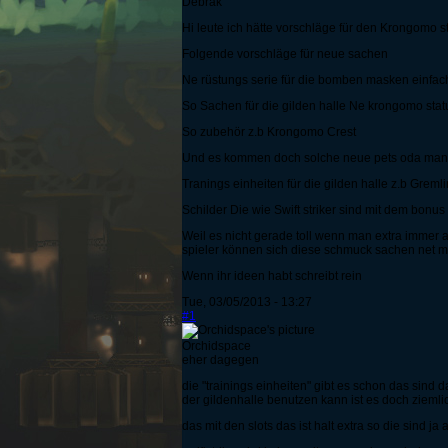
Debrak
Hi leute ich hätte vorschläge für den Krongomo s
Folgende vorschläge für neue sachen
Ne rüstungs serie für die bomben masken einfach
So Sachen für die gilden halle Ne krongomo stat
So zubehör z.b Krongomo Crest
Und es kommen doch solche neue pets oda man s
Tranings einheiten für die gilden halle z.b Gr
Schilder Die wie Swift striker sind mit dem bonu
Weil es nicht gerade toll wenn man extra immer 
spieler können sich diese schmuck sachen net m
Wenn ihr ideen habt schreibt rein
Tue, 03/05/2013 - 13:27
#1
Orchidspace
eher dagegen
die "trainings einheiten" gibt es schon das sin
der gildenhalle benutzen kann ist es doch ziemli
das mit den slots das ist halt extra so die sind