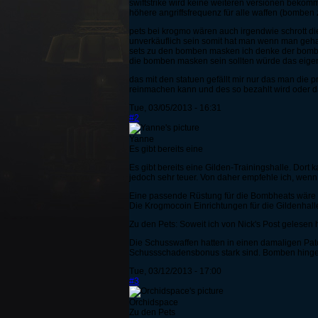
swiftstrike wird keine weiteren versionen bekomm
höhere angriffsfrequenz für alle waffen (bomben 
pets bei krogmo wären auch irgendwie schrott die
unverkäuflich sein somit hat man wenn man gehac
sets zu den bomben masken ich denke der bombe
die bomben masken sein sollten würde das eige
das mit den statuen gefällt mir nur das man die
reinmachen kann und des so bezahlt wird oder da
Tue, 03/05/2013 - 16:31
#2
Yanne
Es gibt bereits eine
Es gibt bereits eine Gilden-Trainingshalle. Dor
jedoch sehr teuer. Von daher empfehle ich, wenn 
Eine passende Rüstung für die Bombheats wäre 
Die Krogmocoin Einrichtungen für die Gildenhalle
Zu den Pets: Soweit ich von Nick's Post gelesen ha
Die Schusswaffen hatten in einen damaligen Patch
Schussschadensbonus stark sind. Bomben hingeg
Tue, 03/12/2013 - 17:00
#3
Orchidspace
Zu den Pets