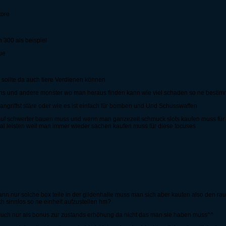
tore
 300 als beispiel
ue
ollte da auch tiere Verdienen können
emlins und andere monster wo man heraus finden kann wie viel schaden so ne best
s angriffst stäre oder wie es ist einfach für bomben und Und Schusswaffen
auf schwerter bauen muss und wenn man ganzezeit schmuck slots kaufen muss für d
al leisten weil man immer wieder sachen kaufen muss für diese focuses
d dann nur solche box teile in der gildenhalle muss man sich aber kaufen also den
ch sinnlos so ne einheit aufzustellen hm?
 ja auch nur als bonus zur zustands erhöhung da nicht das man sie haben muss^^