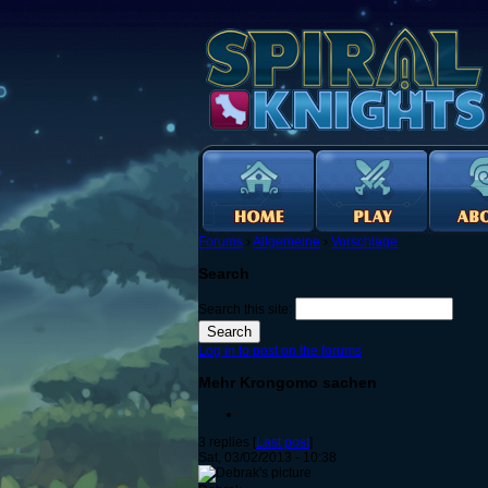
Forums
›
Allgemeine
›
Vorschläge
Search
Search this site:
Log in to post on the forums
Mehr Krongomo sachen
3 replies [
Last post
]
Sat, 03/02/2013 - 10:38