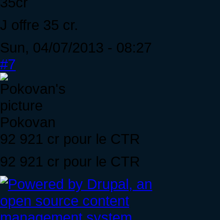
35cr
J offre 35 cr.
Sun, 04/07/2013 - 08:27
#7
Pokovan
92 921 cr pour le CTR
92 921 cr pour le CTR