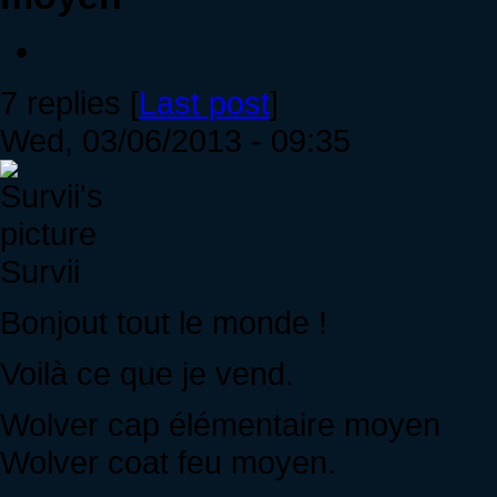
7 replies [
Last post
]
Wed, 03/06/2013 - 09:35
Survii
Bonjout tout le monde !
Voilà ce que je vend.
Wolver cap élémentaire moyen
Wolver coat feu moyen.