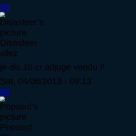
#5
Disasteer
allez
je dis 10 cr adjugé vendu !!
Sat, 04/06/2013 - 09:13
#6
Popoixd