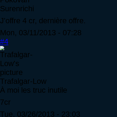
Surenrichi
J'offre 4 cr, dernière offre.
Mon, 03/11/2013 - 07:28
#4
Trafalgar-Low
À moi les truc inutile
7cr
Tue, 03/26/2013 - 23:03