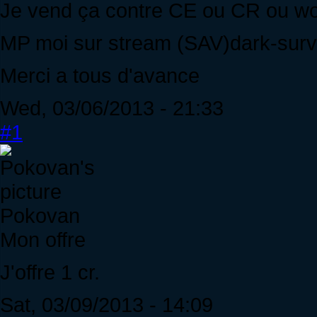
Je vend ça contre CE ou CR ou wol
MP moi sur stream (SAV)dark-survi 
Merci a tous d'avance
Wed, 03/06/2013 - 21:33
#1
Pokovan
Mon offre
J'offre 1 cr.
Sat, 03/09/2013 - 14:09