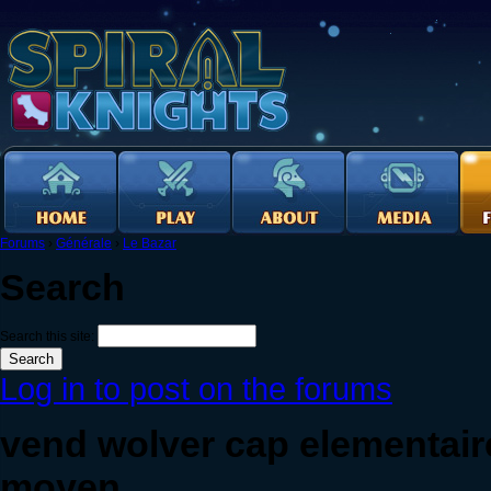
Forums
›
Générale
›
Le Bazar
Search
Search this site:
Log in to post on the forums
vend wolver cap elementair
moyen