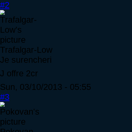
#2
Trafalgar-Low
Je surencheri
J offre 2cr
Sun, 03/10/2013 - 05:55
#3
Pokovan