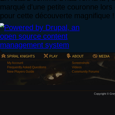
marqué d'une petite couronne lors
pour cette découverte magnifique !!!!! .
SPIRAL KNIGHTS
PLAY
ABOUT
MEDIA
My Account
Screenshots
Frequently Asked Questions
Videos
New Players Guide
Community Forums
Copyright © Grey