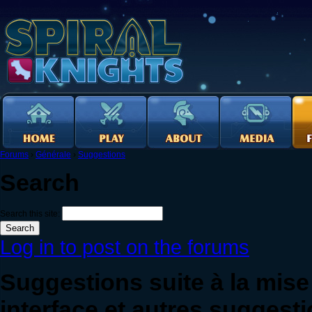
Forums
›
Générale
›
Suggestions
Search
Search this site:
Log in to post on the forums
Suggestions suite à la mise
interface et autres suggest