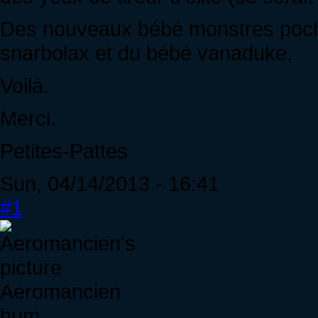
Des nouveaux bébé monstres pochett
snarbolax et du bébé vanaduke.
Voilà.
Merci.
Petites-Pattes
Sun, 04/14/2013 - 16:41
#1
Aeromancien
hum ...