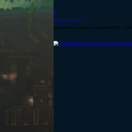
0
Monster pockets?
Submitted by Juances on Sat, 05/18/2013 - 13:59