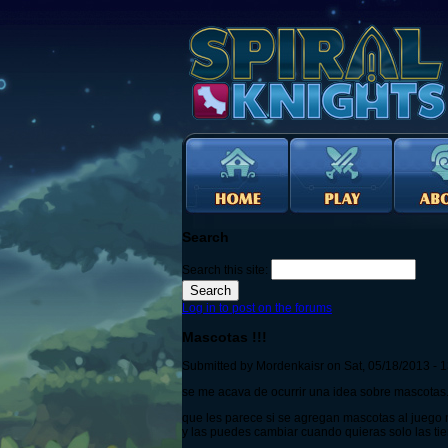
Search
Search this site:
Log in to post on the forums
Mascotas !!!
Submitted by Mordenkaisr on Sat, 05/18/2013 - 
se me acava de ocurrir una idea sobre mascotas.
que les parece si se agregan mascotas al juego no
y las puedes cambiar cuando quieras solo las tie