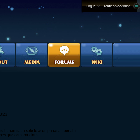
Log in
or
Create an account
13:23
..
 harían nada solo te acompañarían por ahí.........
nes que comprar claro....