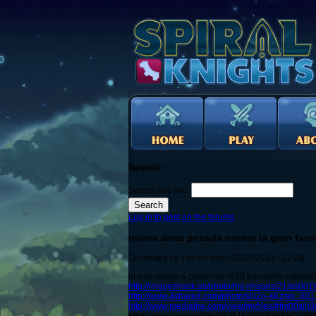
Search
Search this site:
Log in to post on the forums
nueva arma pesada contra la gran faus
Submitted by Yiro on Mon, 05/27/2013 - 22:09
bueno vengo a presentar %50 porciento estupides 
http://imageshack.us/photo/my-images/21/as001h
http://www.4shared.com/photo/sN2o-4Kz/as_001
http://www.mediafire.com/view/myfiles/#fm00sih0