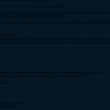
CEBUURyQo4qQCrMa4k8w2-JFHN_Aj1yFqY
erian ser como mas o menos como la fang of vog)
erian ingresar ningún tipo de animal ,pero entonces ¿como aceptan la espada de s
l menos para mi no cambia mucho lacosa (idea) :s
e la espada (no como la mia xD) podria hacerla para poder presentar mejor esta 
 de vida ;d)
retomando lo deje en 3 estrellas y resien llege a 5 estrellas pero el punto es huu 
a 5k)(pero vi un post y eso me cambio de pareser y la economia por haora todabi
carga es lo mismo pero con otros dibujitos, no puedes llamarla un arma nueva.
istinto, sino seria un arma de adorno como las scissor blades.
 06:53.
) solo los sprites
hay problema