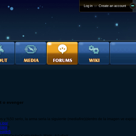
Log in
or
Create an account
t o evenger
y %50 serio, la arma seria la siguiente (mediafire)(dentro de la imagen ve explic
.jpg/
.html
?
eqjifn5