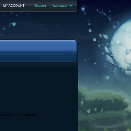
MY ACCOUNT
Support
|
Language
ado casi todo mi punto)