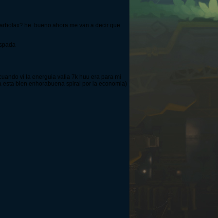
narbolax? he .bueno ahora me van a decir que
espada
cuando vi la energuia valia 7k huu era para mi
a esta bien enhorabuena spiral por la economia)