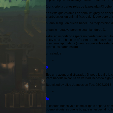
https://mega.co.nz/#!8xNjUBJA!XE3ZmFFbC
(por cierto la partes rojas de la pesada nº3 deb
es cierto que estamos en spiral knight y no deb
snarbolax es un animal ficticio del juego pero a
bueno si alguien puede hacer una mejor viciòn d
digan lo negativo pero no sean tan duros D:
extra sin importancia (para no perder uno minutos
estoy aqui de hace un año y mas o menos y estoy 
como una apuñalada (mientras que antes estaba 
(((amo los parentesis)))
un saludos
0
Eso una avenger disfrazada.. Si pega igual y la 
Para hacerle la contra de verdad, necesita algo d
Submitted by Little-Juances on Tue, 05/28/2013 -
la
la espada nunca va a cambiar (palo espada hacha
bueno si quieres que le busque un especial no 