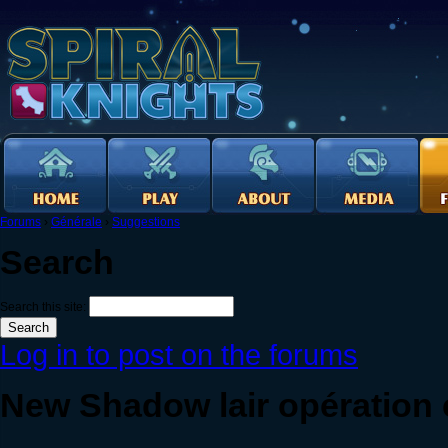
Forums
›
Générale
›
Suggestions
Search
Search this site:
Log in to post on the forums
New Shadow lair opération