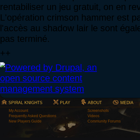
rentabiliser un jeu gratuit, on en rev
L'opération crimson hammer est pa
l'accès au shadow lair le sont égal
pas terminé.
++
SPIRAL KNIGHTS
PLAY
ABOUT
MEDIA
My Account
Screenshots
Frequently Asked Questions
Videos
New Players Guide
Community Forums