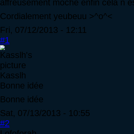
affreusement moche enfin cela n e
Cordialement yeubeuu >^o^<
Fri, 07/12/2013 - 12:11
#1
Kasslh
Bonne idée
Bonne idée
Sat, 07/13/2013 - 10:55
#2
Lofoforah