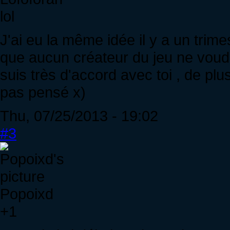
lol
J'ai eu la même idée il y a un trimes
que aucun créateur du jeu ne voud
suis très d'accord avec toi , de plu
pas pensé x)
Thu, 07/25/2013 - 19:02
#3
Popoixd
+1