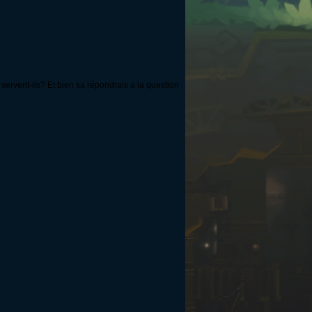
servent-ils? Et bien sa répondrais a la question