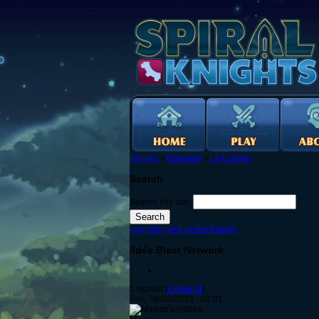
Forums
›
Générale
›
Le Colisée
Search
Search this site:
Log in to post on the forums
iIdée Blast Network
5 replies [
Last post
]
Sun, 06/23/2013 - 02:01