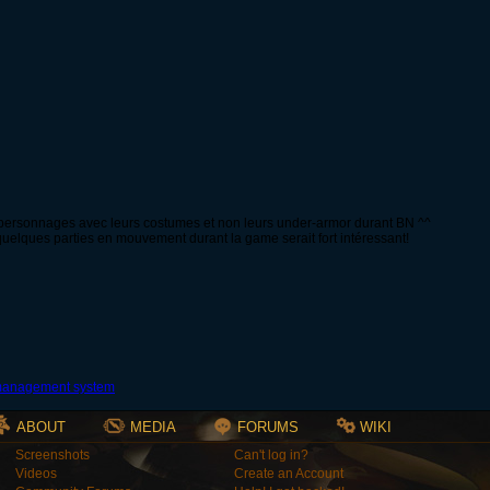
os personnages avec leurs costumes et non leurs under-armor durant BN ^^
uelques parties en mouvement durant la game serait fort intéressant!
ABOUT
MEDIA
FORUMS
WIKI
Screenshots
Can't log in?
Videos
Create an Account