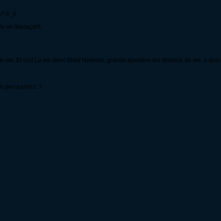
n? è_é
ie se déplaçant;
ie; Et oui! La vie dans Blast Network, grande question les dropeur de vie, a quoi 
 peu partout..?