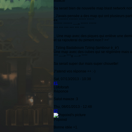
Mawze
Sa serait bien de nouvelle map blast network no
_J'avais pensée a des map qui ont plusieurs part
ex: °°°°°° °°°°°° °°°°° °°°°°
°°°°°° °°°°°° ----> °°°°° °°°°°
°°° °°° °°° °°° °°° °°°
_ Une map avec des piques qui enlève une demie-v
et sa rajouterai du piment non? ><'
_Tziing Badaboum Tziing (tambour è_è')
Une map avec des cubes qui se régénère mais un
°°° ----> °°°o ----> °°°°
Sa serait super dur mais super chouette!
J"atend vos réponse ++ :-)
Sat, 07/13/2013 - 10:38
#1
Lofoforah
Réponce
Salut mawze :3
Thu, 08/01/2013 - 12:48
#2
Popoixd
Bonne idée +1.