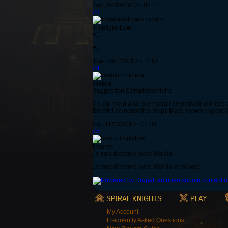
Sun, 08/04/2013 - 03:24
#3
Trafalgar-Low
+1
+1
Tue, 09/24/2013 - 14:53
#4
Wakila
Suggestion Complémentaire
Ce qui me plairai bien serait de pouvoir voir n
En effet de nouvelles maps Blast Network ayant q
Sat, 11/23/2013 - 04:09
#5
Ivannm
Je suis d'accord avec Wakila
Je suis d'accord avec Wakila et mawze
SPIRAL KNIGHTS
PLAY
My Account
Frequently Asked Questions