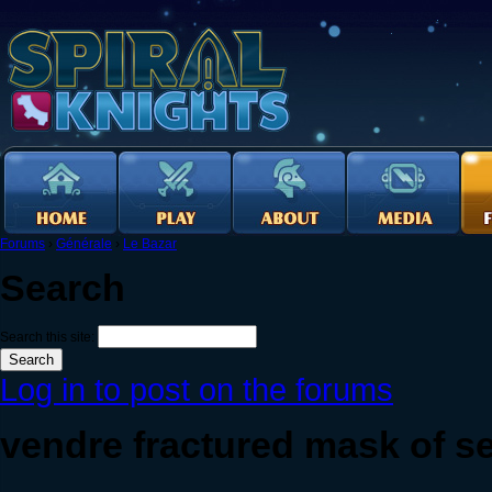
Forums
›
Générale
›
Le Bazar
Search
Search this site:
Log in to post on the forums
vendre fractured mask of s