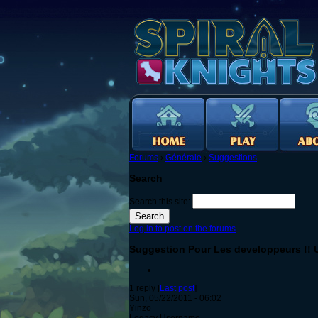
Forums
›
Générale
›
Suggestions
Search
Search this site:
Log in to post on the forums
Suggestion Pour Les developpeurs !! U
1 reply [
Last post
]
Sun, 05/22/2011 - 06:02
Yinzo