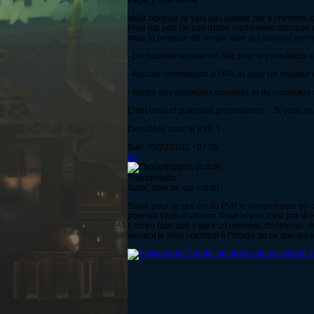
Legacy Username
Voilà bonjour, je vais pas passer par 4 chemins, c
Pour ma part j'ai pas d'idée vachement structuré
mais je propose de simple idée qui pourrait perme
- On pourrait rajouter un Sac pour les minéraux 
- Aucune commission à l'AH, et avoir un meilleur
- Mettre des nouveaux monstres et du nouveaux ma
Enfin voila ct quelques propositions ... Si vous e
Des idées pour le PVP ?
Sun, 05/22/2011 - 07:35
#1
Thoranhippo
Salut, pour ce qui est du
Salut, pour ce qui est du PvP, le developpeur en 
pourrait s'agir d'ailleurs. Pour le voir, c'est par là
Il dit en clair que y'aura un nouveau donjon au 
veulent le faire vraiment à l'image de ce que les