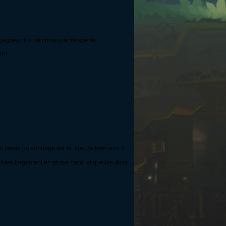
e gagner plus de crown par descente.
ah)
l faisait un sondage sur le type de PvP dont il
à bien largement en phase beta, et que les devs