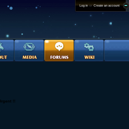
Log in
or
Create an account
rgent !!