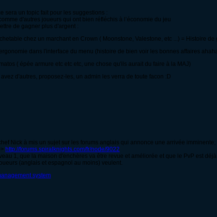
e sera un topic fait pour les suggestions :
 comme d'autres joueurs qui ont bien réfléchis à l’économie du jeu
ttre de gagner plus d'argent :
achetable chez un marchant en Crown ( Moonstone, Valestone, etc ...) = Histoire d
 ergonomie dans l'interface du menu (histoire de bien voir les bonnes affaires ahah
tos ( épée armure etc etc etc, une chose qu'ils aurait du faire à la MAJ)
n avez d'autres, proposez-les, un admin les verra de toute facon :D
chef Nick à mis un sujet sur les forums anglais qui annonce une arrivée imminente; i
 >>
http://forums.spiralknights.com/fr/node/9022
niveau 1, que la maison d'enchères va être revue et améliorée et que le PvP est déj
 joueurs (anglais et espagnol au moins) veulent.