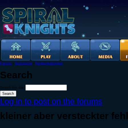
Forums
›
Technische
›
Fehlermeldungen
Search
Search this site:
Log in to post on the forums
kleiner aber versteckter feh