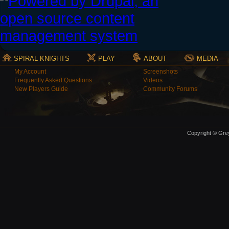
SPIRAL KNIGHTS
PLAY
ABOUT
MEDIA
My Account
Screenshots
Frequently Asked Questions
Videos
New Players Guide
Community Forums
Copyright © Grey