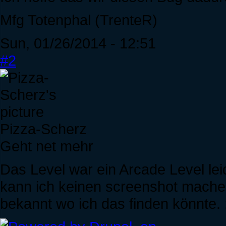
Mfg Totenphal (TrenteR)
Sun, 01/26/2014 - 12:51
#2
Pizza-Scherz
Geht net mehr
Das Level war ein Arcade Level lei
kann ich keinen screenshot machen
bekannt wo ich das finden könnte. 