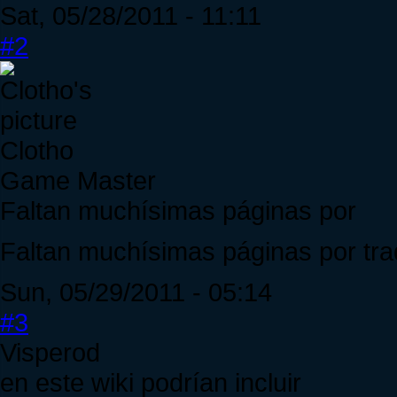
Sat, 05/28/2011 - 11:11
#2
Clotho
Game Master
Faltan muchísimas páginas por
Faltan muchísimas páginas por tra
Sun, 05/29/2011 - 05:14
#3
Visperod
en este wiki podrían incluir