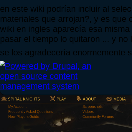
en este wiki podrían incluir al sel
materiales que arrojan?, y es que
wiki en ingles aparecía esa misma l
pasar el tiempo lo quitaron ... y no 
se los agradecería enormemente si
SPIRAL KNIGHTS
PLAY
ABOUT
MEDIA
My Account
Screenshots
Frequently Asked Questions
Videos
New Players Guide
Community Forums