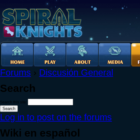
Forums
›
Discusión General
Search
Search this site:
Log in to post on the forums
Wiki en español