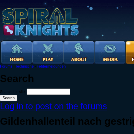
Forums
›
Technische
›
Fehlermeldungen
Search
Search this site:
Log in to post on the forums
Gildenhallenteil nach gest