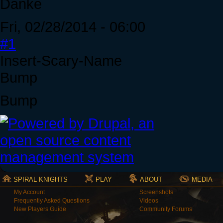
Danke
Fri, 02/28/2014 - 06:00
#1
Insert-Scary-Name
Bump
Bump
SPIRAL KNIGHTS
PLAY
ABOUT
MEDIA
My Account
Screenshots
Frequently Asked Questions
Videos
New Players Guide
Community Forums