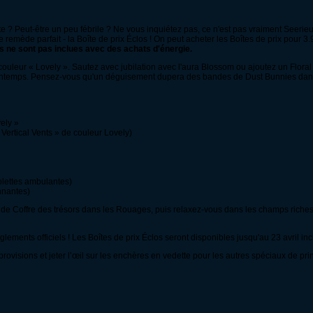
e ? Peut-être un peu fébrile ? Ne vous inquiétez pas, ce n'est pas vraiment Seerieux,
 le remède parfait - la Boîte de prix Éclos ! On peut acheter les Boîtes de prix pour
es ne sont pas inclues avec des achats d'énergie.
couleur « Lovely ». Sautez avec jubilation avec l'aura Blossom ou ajoutez un Floral
printemps. Pensez-vous qu'un déguisement dupera des bandes de Dust Bunnies dan
ely »
 Vertical Vents » de couleur Lovely)
lettes ambulantes)
nnantes)
 de Coffre des trésors dans les Rouages, puis relaxez-vous dans les champs riches e
lements officiels ! Les Boîtes de prix Éclos seront disponibles jusqu'au 23 avril incl
rovisions et jeter l’œil sur les enchères en vedette pour les autres spéciaux de pri