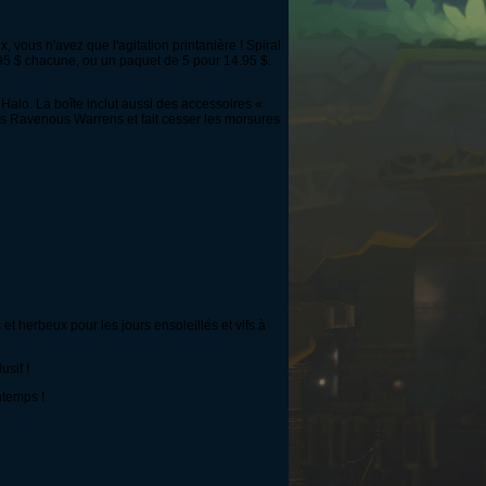
 vous n'avez que l'agitation printanière ! Spiral
 3.95 $ chacune, ou un paquet de 5 pour 14.95 $.
 Halo. La boîte inclut aussi des accessoires «
s Ravenous Warrens et fait cesser les morsures
t herbeux pour les jours ensoleillés et vifs à
usif !
ntemps !