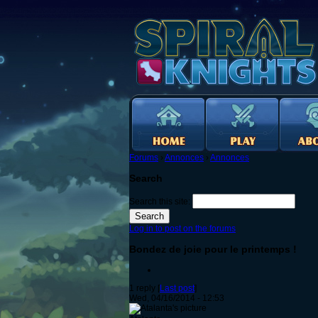
Forums
›
Annonces
›
Annonces
Search
Search this site:
Log in to post on the forums
Bondez de joie pour le printemps !
1 reply [
Last post
]
Wed, 04/16/2014 - 12:53