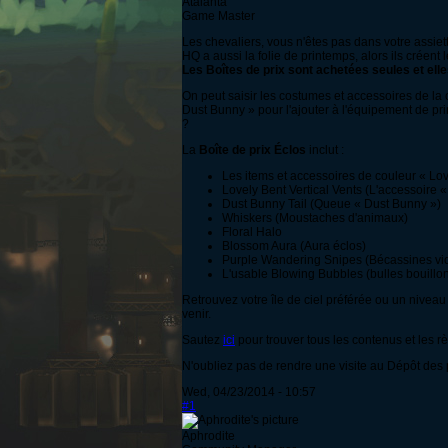
Atalanta
Game Master
Les chevaliers, vous n'êtes pas dans votre assiett
HQ a aussi la folie de printemps, alors ils créent
Les Boîtes de prix sont achetées seules et ell
On peut saisir les costumes et accessoires de la 
Dust Bunny » pour l'ajouter à l'équipement de 
?
La
Boîte de prix Éclos
inclut :
Les items et accessoires de couleur « Lov
Lovely Bent Vertical Vents (L'accessoire «
Dust Bunny Tail (Queue « Dust Bunny »)
Whiskers (Moustaches d'animaux)
Floral Halo
Blossom Aura (Aura éclos)
Purple Wandering Snipes (Bécassines vio
L'usable Blowing Bubbles (bulles bouillo
Retrouvez votre île de ciel préférée ou un niveau
venir.
Sautez
ici
pour trouver tous les contenus et les règ
N'oubliez pas de rendre une visite au Dépôt des p
Wed, 04/23/2014 - 10:57
#1
Aphrodite