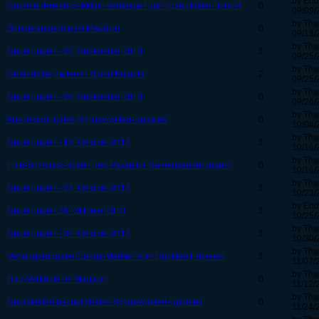
by En
Gourmet-Preisbox-Aktion verlängert und zusätzlicher Bonus!
0
09/09/
by Tha
Sonderangebote im Magazin
0
09/18/
by Tha
Neuerungen - 25. September 2013
1
09/25/
by Tha
Gefährliche Zeiten in Spiral Knights!
2
09/25/
by Tha
Neuerungen - 26. September 2013
0
09/26/
by Tha
Ankündigung des Schusswaffen-Updates
0
10/08/
by Tha
Neuerungen - 16. Oktober 2013
1
10/16/
by Tha
Elite-Schmuck-Boxen und Pässe für Namensänderungen!
0
10/16/
by Tha
Neuerungen - 23. Oktober 2013
1
10/23/
by En
Neuerungen 25. Oktober 2013
1
10/25/
by Tha
Neuerungen - 30. Oktober 2013
1
10/30/
by Tha
Verlängerung der Candy-Marken vom Dunklen Erntefest
1
11/07/
by Tha
Blitz-Verkäufe im Magazin
0
11/12/
by Tha
Neuigkeiten bezüglich des Schusswaffen-Updates
0
11/24/