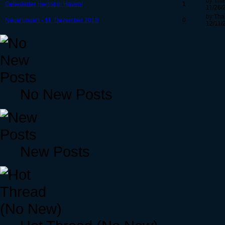
by Tha
Gefiederter Herbst in Haven!
1
11/26/
by Tha
Neuerungen - 11. Dezember 2013
0
12/11/
No New Posts
New Posts