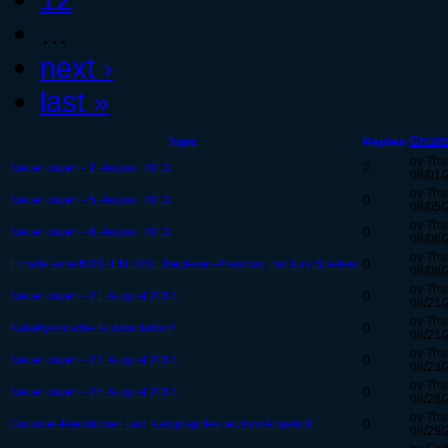
…
next ›
last »
Creat
Topic
Replies
by Tha
Neuerungen - 1. August 2013
2
08/01/
by Tha
Neuerungen - 5. August 2013
0
08/05/
by Tha
Neuerungen - 6. August 2013
0
08/06/
by Tha
Erhalte eine KOSTENLOSE Begleiter-Preisbox, nur fürs Spielen!
0
08/08/
by Tha
Neuerungen - 21. August 2013
0
08/21/
by Tha
Kataklysmische Konfrontation!
0
08/21/
by Tha
Neuerungen - 23. August 2013
0
08/23/
by Tha
Neuerungen - 28. August 2013
0
08/28/
by Tha
Gourmet-Preisboxen und Kampfsprites jetzt im Angebot!
0
08/29/