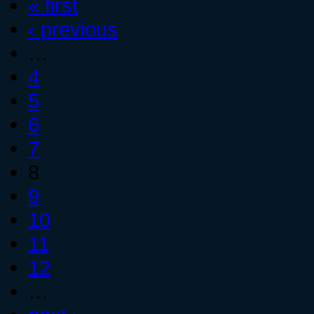
« first
‹ previous
…
4
5
6
7
8
9
10
11
12
…