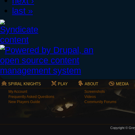
next ›
last »
SPIRAL KNIGHTS
PLAY
ABOUT
MEDIA
My Account
Screenshots
Frequently Asked Questions
Videos
New Players Guide
Community Forums
Copyright © Grey