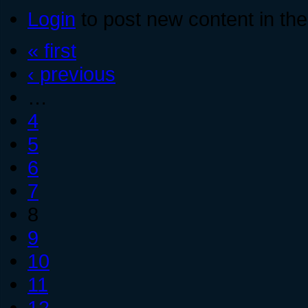
Login
to post new content in the
« first
‹ previous
…
4
5
6
7
8
9
10
11
12