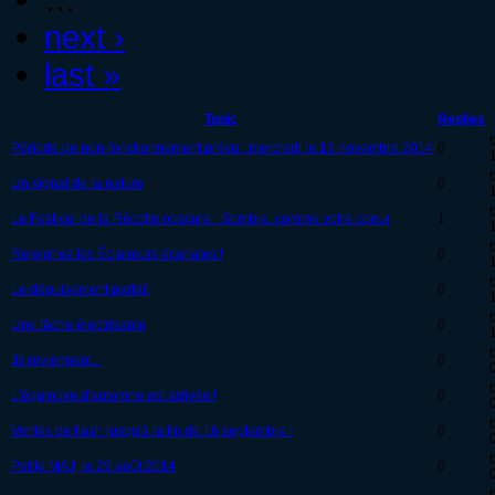
next ›
last »
Topic
Replies
Période de non-fonctionnement prévu : mercredi le 19 novembre 2014
0
Un signal de la nature
0
Le Festival de la Récolte obscure : Sombre, comme votre coeur
1
Rejoignez les Éclaireurs écarlates !
0
Le déguisement parfait
0
Une tâche électrisante
0
Ils reviennent...
0
L'équinoxe d'automne est arrivée !
0
Ventes de flash jusqu'à la fin de 16 septembre !
0
Petite MAJ, le 29 août 2014
0