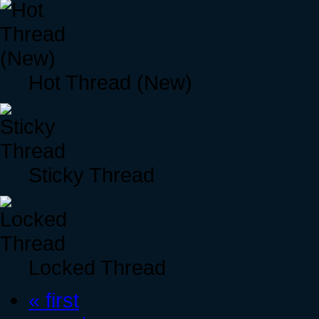
Hot Thread (New)
Sticky Thread
Locked Thread
« first