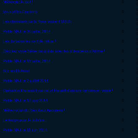
Mélangez le tout !
0
Vous et les Gremlins
0
Les chevaliers de la Rose veulent VOUS
0
Petite MAJ, le 30 juillet 2014
0
Les Tortodrones sont de retour !
0
Décorez votre Siège de guilde avec les splendeurs d'Almire !
0
Petite MAJ, le 16 juillet 2014
0
Sur les Blobeux
0
Petite MAJ, le 2 juillet 2014
0
Opération Marteau Incarnat et Paquet d'armure gardien en vente !
0
Petite MAJ, le 18 juin 2014
0
Méfiez-vous du Récolteur Apocrean !
0
Le temps pour le solstice !
0
Petite MAJ, le 11 juin 2014
0