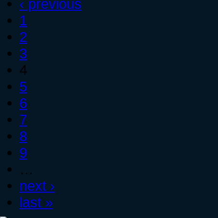
‹ previous
1
2
3
4
5
6
7
8
9
…
next ›
last »