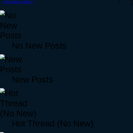
Un orage en furie !
0
No New Posts
New Posts
Hot Thread (No New)