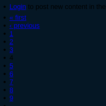
Login
to post new content in the
« first
‹ previous
1
2
3
4
5
6
7
8
9
…