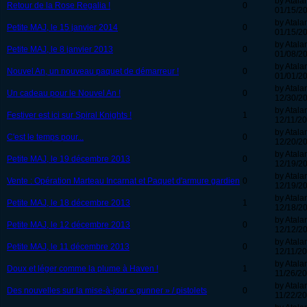
by Atala
Retour de la Rose Regalia !
0
01/15/20
by Atala
Petite MAJ, le 15 janvier 2014
0
01/15/20
by Atala
Petite MAJ, le 8 janvier 2013
0
01/08/20
by Atala
Nouvel An, un nouveau paquet de démarreur !
0
01/01/20
by Atala
Un cadeau pour le Nouvel An !
0
12/30/20
by Atala
Festiver est ici sur Spiral Knights !
1
12/11/20
by Atala
C'est le temps pour...
0
12/20/20
by Atala
Petite MAJ, le 19 décembre 2013
0
12/19/20
by Atala
Vente : Opération Marteau Incarnat et Paquet d'armure gardien
0
12/19/20
by Atala
Petite MAJ, le 18 décembre 2013
1
12/18/20
by Atala
Petite MAJ, le 12 décembre 2013
0
12/12/20
by Atala
Petite MAJ, le 11 décembre 2013
0
12/11/20
by Atala
Doux et léger comme la plume à Haven !
1
11/26/20
by Atala
Des nouvelles sur la mise-à-jour « gunner » / pistolets
0
11/22/20