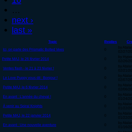
…
next ›
last »
Topic
Replies
Cr
by Atala
Ici, on parle des Prismatic Bolted Vees
0
02/27/20
by Hype
Petite MAJ, le 26 février 2014
0
02/26/20
by Atala
Ventes flash - le 21 à 23 février !
0
02/21/20
by Atala
Le Love Puppy vous dit : Bonjour !
0
02/07/20
by Atala
Petite MAJ, le 6 février 2014
0
02/06/20
by Atala
En avant : L'année du cheval !
0
01/24/20
by Atala
À venir au Spiral Knights
0
01/22/20
by Atala
Petite MAJ, le 22 janvier 2014
0
01/22/20
by Atala
En avant : Une nouvelle aventure
0
01/16/20