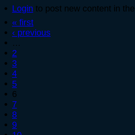
Login
to post new content in the
« first
‹ previous
…
2
3
4
5
6
7
8
9
10