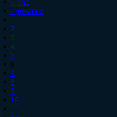
« first
‹ previous
…
2
3
4
5
6
7
8
9
10
…