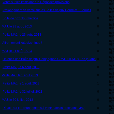
by 
Vente sur les items dans le Dépôt des provisions
0
09/
by 
Prolongement de vente sur les Boîtes de prix Gourmet + Bonus !
0
09/
by 
Boîte de prix Gourmet title
0
08/
by 
MAJ, le 28 août, 2013
0
08/
by 
Petite MAJ, le 23 août, 2013
0
08/
by 
Affrontement kataclysmique !
0
08/
by 
MAJ, le 21 août, 2013
0
08/
by 
Obtenez une Boîte de prix Compagnon GRATUITEMENT en jouant !
0
08/
by 
Petite MAJ, le 6 août, 2013
0
08/
by 
Petite MAJ, le 5 août 2013
0
08/
by 
Petite MAJ, le 1 août, 2013
1
08/
by 
Petite MAJ, le 31 juillet, 2013
0
07/
by 
MAJ, le 30 juillet, 2013
0
07/
by 
Détails sur les changements à venir dans la prochaine MAJ
0
07/