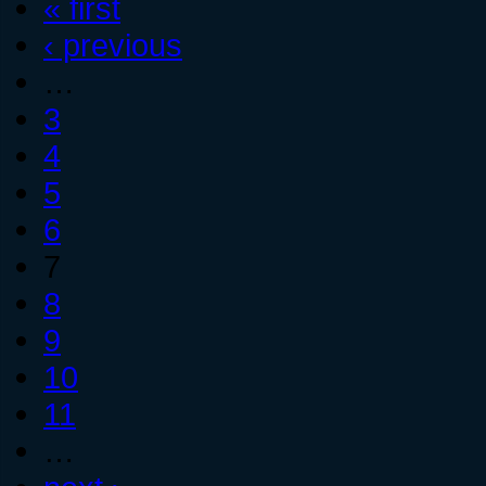
« first
‹ previous
…
3
4
5
6
7
8
9
10
11
…