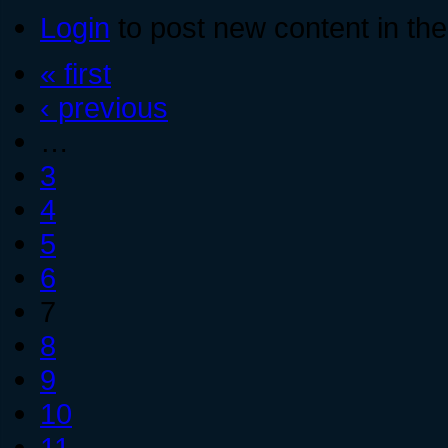
Login
to post new content in the
« first
‹ previous
…
3
4
5
6
7
8
9
10
11