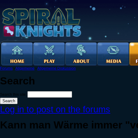
Forums
›
Allgemeine
›
Allgemeine Diskussion
Search
Search this site:
Log in to post on the forums
Kann man Wärme immer "v