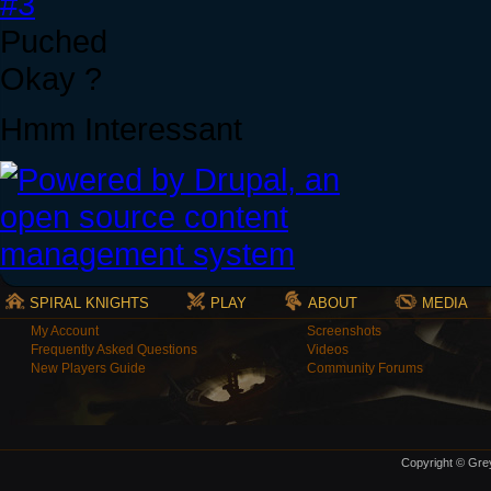
#3
Puched
Okay ?
Hmm Interessant
SPIRAL KNIGHTS
PLAY
ABOUT
MEDIA
My Account
Screenshots
Frequently Asked Questions
Videos
New Players Guide
Community Forums
Copyright © Grey