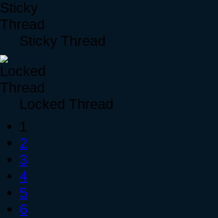
Sticky Thread
Locked Thread
1
2
3
4
5
6