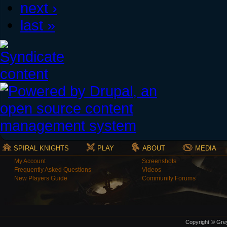
next ›
last »
SPIRAL KNIGHTS
PLAY
ABOUT
MEDIA
My Account
Screenshots
Frequently Asked Questions
Videos
New Players Guide
Community Forums
Copyright © Grey