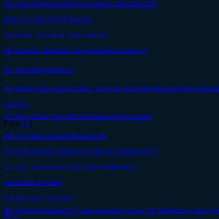
Der Spiral-Knights-Wettbewerb im Kürbis-Schnitzen 2015
Mach es leichter für F2P Spieler!!!
Supertoller, überdrüber Knight werden !
wie kann man am besten shinys und enternal farmen?
Die neuen Rangmissionen
Du bist der Core meines Cradle! - Kreiert ein spiral-knightiges Valentinsgeschenk
Let's Play
10 Dinge, die ihr noch nicht über Spiral Knights wusstet
[Page
1
,
2
]
Hilfe ich kapire das auktionshaus nicht.
Der Spiral-Knights-Wettbewerb im Kürbis-Schnitzen 2014
Ein guter Tag für einen Knight-Video-Wettbewerb!
Avatarbilder im Forum
Anforderungen zum Spiel
Ein schmaler Grat zwischen Liebe und Hass: Kreiere ein Valentinstags-Geschenk 
2014]