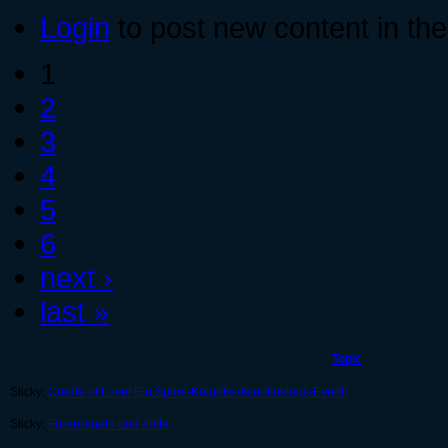
Login
to post new content in the
1
2
3
4
5
6
next ›
last »
Topic
Sticky:
Cradle of Love! Ein Spiral-Knights-Valentinstags-Event!
Sticky:
Forenregeln und -hilfe