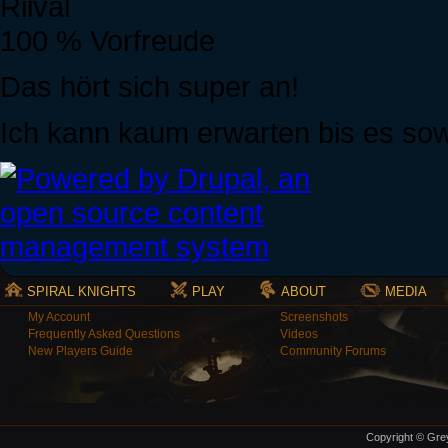
Riival
100 % Vorfreude
Das hört sich super an!
Ich kann kaum erwarten bis es sowe
SPIRAL KNIGHTS
PLAY
ABOUT
MEDIA
My Account
Screenshots
Frequently Asked Questions
Videos
New Players Guide
Community Forums
Copyright © Grey