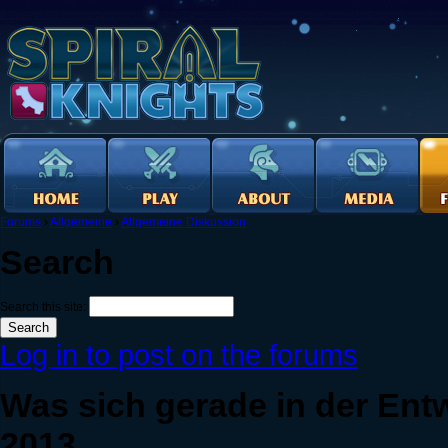
Forums
›
Allgemeine
›
Allgemeine Diskussion
Search
Search this site:
Log in to post on the forums
Was sich gerade in der Ent
2013