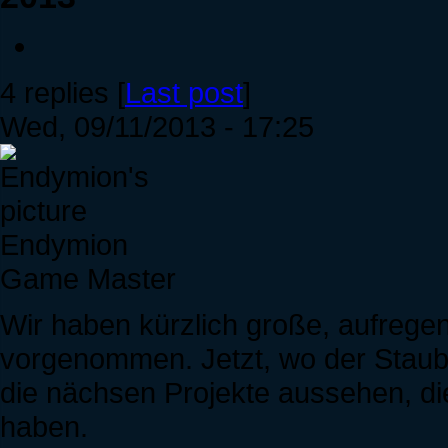
4 replies [
Last post
]
Wed, 09/11/2013 - 17:25
Endymion
Game Master
Wir haben kürzlich große, aufrege
vorgenommen. Jetzt, wo der Staub s
die nächsen Projekte aussehen, die
haben.