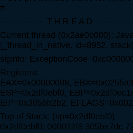
#
--------------- T H R E A D -------------
Current thread (0x2ae0b000): Ja
[_thread_in_native, id=8952, stac
siginfo: ExceptionCode=0xc00000
Registers:
EAX=0x00000008, EBX=0x0255a3
ESP=0x2df0ebf0, EBP=0x2df0ec1c
EIP=0x305bb2b2, EFLAGS=0x002
Top of Stack: (sp=0x2df0ebf0)
0x2df0ebf0: 000022f8 305ba7dc 72