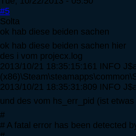
Tue, 10/22/2013 - 05:50
#5
Solta
ok hab diese beiden sachen
ok hab diese beiden sachen hier
des i vom projecx.log
2013/10/21 18:35:15:161 INFO J$a.
(x86)\Steam\steamapps\common\Spir
2013/10/21 18:35:31:809 INFO J$a.b
und des vom hs_err_pid (ist etwas
#
# A fatal error has been detected 
#