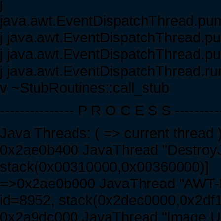
j
java.awt.EventDispatchThread.pum
j java.awt.EventDispatchThread.p
j java.awt.EventDispatchThread.p
j java.awt.EventDispatchThread.ru
v ~StubRoutines::call_stub
--------------- P R O C E S S ----------
Java Threads: ( => current thread 
0x2ae0b400 JavaThread "DestroyJ
stack(0x00310000,0x00360000)]
=>0x2ae0b000 JavaThread "AWT-Ev
id=8952, stack(0x2dec0000,0x2df
0x2a9dc000 JavaThread "Image Uni