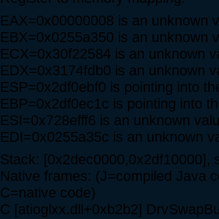
EAX=0x00000008 is an unknown v
EBX=0x0255a350 is an unknown v
ECX=0x30f22584 is an unknown v
EDX=0x3174fdb0 is an unknown v
ESP=0x2df0ebf0 is pointing into th
EBP=0x2df0ec1c is pointing into t
ESI=0x728efff6 is an unknown val
EDI=0x0255a35c is an unknown v
Stack: [0x2dec0000,0x2df10000], 
Native frames: (J=compiled Java c
C=native code)
C [atioglxx.dll+0xb2b2] DrvSwapB