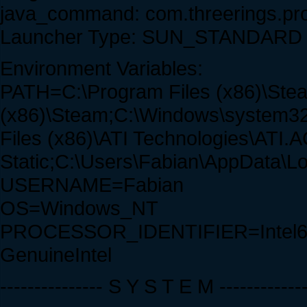
java_command: com.threerings.proj
Launcher Type: SUN_STANDARD
Environment Variables:
PATH=C:\Program Files (x86)\Stea
(x86)\Steam;C:\Windows\system3
Files (x86)\ATI Technologies\ATI.
Static;C:\Users\Fabian\AppData\Lo
USERNAME=Fabian
OS=Windows_NT
PROCESSOR_IDENTIFIER=Intel64 F
GenuineIntel
--------------- S Y S T E M ------------