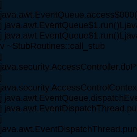
j
java.awt.EventQueue.access$000(
j java.awt.EventQueue$1.run()Ljav
j java.awt.EventQueue$1.run()Ljav
v ~StubRoutines::call_stub
j
java.security.AccessController.doP
j
java.security.AccessControlContext
j java.awt.EventQueue.dispatchE
j java.awt.EventDispatchThread.p
j
java.awt.EventDispatchThread.pump