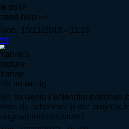
le push
need help>-<
Mon, 10/21/2013 - 11:26
#4
Yanne
Mit so wenig
Mit so wenig Fehlerinformationen l
Hast du schonmal in der projectx.
ungewöhnliches steht?