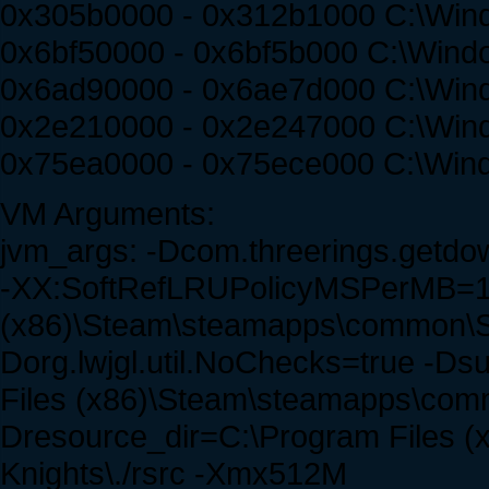
0x305b0000 - 0x312b1000 C:\Windo
0x6bf50000 - 0x6bf5b000 C:\Windo
0x6ad90000 - 0x6ae7d000 C:\Windo
0x2e210000 - 0x2e247000 C:\Windo
0x75ea0000 - 0x75ece000 C:\Wi
VM Arguments:
jvm_args: -Dcom.threerings.getd
-XX:SoftRefLRUPolicyMSPerMB=10 
(x86)\Steam\steamapps\common\Spir
Dorg.lwjgl.util.NoChecks=true -Ds
Files (x86)\Steam\steamapps\commo
Dresource_dir=C:\Program Files 
Knights\./rsrc -Xmx512M