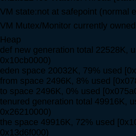
VM state:not at safepoint (normal 
VM Mutex/Monitor currently owned
Heap
def new generation total 22528K,
0x10cb0000)
eden space 20032K, 79% used [0
from space 2496K, 8% used [0x0
to space 2496K, 0% used [0x075a
tenured generation total 49916K,
0x26210000)
the space 49916K, 72% used [0x1
0x13d6f000)