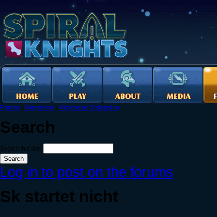
Forums
›
Allgemeine
›
Allgemeine Diskussion
Search
Search this site:
Log in to post on the forums
Sk startet nicht