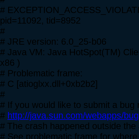
# EXCEPTION_ACCESS_VIOLATION
pid=11092, tid=8952
#
# JRE version: 6.0_25-b06
# Java VM: Java HotSpot(TM) Cli
x86 )
# Problematic frame:
# C [atioglxx.dll+0xb2b2]
#
# If you would like to submit a bug r
#
http://java.sun.com/webapps/bug
# The crash happened outside the J
# See problematic frame for where 