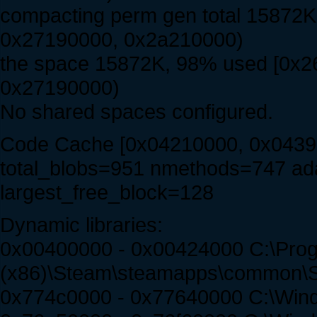
compacting perm gen total 15872
0x27190000, 0x2a210000)
the space 15872K, 98% used [0x2
0x27190000)
No shared spaces configured.
Code Cache [0x04210000, 0x0439
total_blobs=951 nmethods=747 a
largest_free_block=128
Dynamic libraries:
0x00400000 - 0x00424000 C:\Prog
(x86)\Steam\steamapps\common\Spi
0x774c0000 - 0x77640000 C:\Win