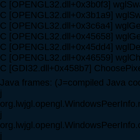
C [OPENGL32.dll+0x3b0f3] wglSwa
C [OPENGL32.dll+0x3b1a9] wglSwa
C [OPENGL32.dll+0x3c6a4] wglGe
C [OPENGL32.dll+0x45658] wglGe
C [OPENGL32.dll+0x45dd4] wglDe
C [OPENGL32.dll+0x46559] wglC
C [GDI32.dll+0x458b7] ChoosePix
Java frames: (J=compiled Java cod
j
org.lwjgl.opengl.WindowsPeerInfo.
j
org.lwjgl.opengl.WindowsPeerInfo.
j