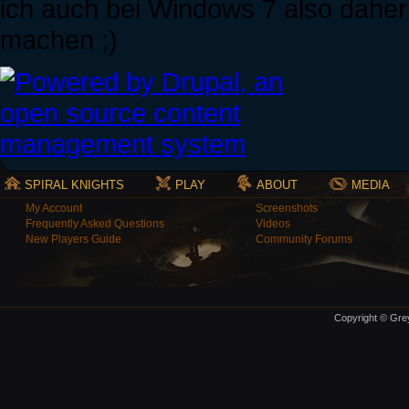
ich auch bei Windows 7 also daher
machen ;)
SPIRAL KNIGHTS
PLAY
ABOUT
MEDIA
My Account
Screenshots
Frequently Asked Questions
Videos
New Players Guide
Community Forums
Copyright © Grey