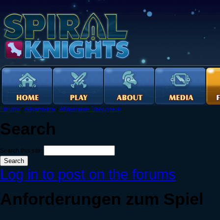
Forums
›
Allgemeine
›
Allgemeine Diskussion
Search
Search this site:
Log in to post on the forums
Anforderungen zum Spiel