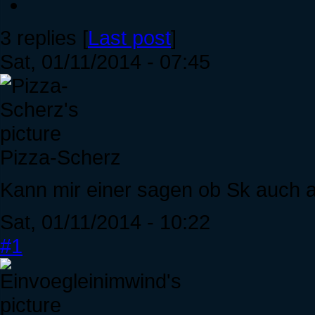
3 replies [
Last post
]
Sat, 01/11/2014 - 07:45
Pizza-Scherz
Kann mir einer sagen ob Sk auch 
Sat, 01/11/2014 - 10:22
#1