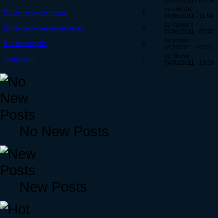
04/10/2011 - 07:08
by oob100
Problème de plein ecran
3
04/06/2011 - 11:54
by Valkiore
Problème de lancement de jeu
3
04/06/2011 - 07:42
by koonic
Bug Messagerie
0
04/11/2011 - 02:31
by Momiji
Fournaise 1
7
04/02/2011 - 13:58
No New Posts
New Posts