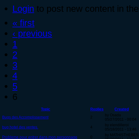
Login
to post new content in the
« first
‹ previous
1
2
3
4
5
6
Topic
Replies
Created
by Osada
Bugs des Accomplissement
2
05/27/2011 - 00:04
by elendilleroi
bug hotel des ventes.
4
05/18/2011 - 13:46
by MATHISTHEBES
Probleme pour entrer dans mon personnage
0