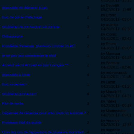
05/20/2011 - 13:13
by Dede69
imposible de démarer le jeu
3
05/02/2011 - 11:55
by Dronx
Bug de pilote d'affichage
2
04/30/2011 - 03:04
by asteriio
probleme de connection au compte
3
04/30/2011 - 02:38
by koonic
Orthographe
2
04/11/2011 - 02:41
by Rhum
Problème d'energie, plusieurs compte un PC.
2
04/18/2011 - 09:06
by Mansaar
je ne peu pas commencer le chat
1
04/06/2011 - 04:58
by Bertram
Acceuil s'écrit Accueil en bon Français ^^
2
04/11/2011 - 02:40
by redeyesnoob
imposible a jouer
4
04/11/2011 - 11:45
by Lazer
Bug ascenseur
1
04/25/2011 - 01:26
by Morath13
probleme connection
4
04/25/2011 - 04:31
by Tiblike
Pas de sortie
3
04/25/2011 - 06:18
by Modinstaller
Dépenser de l'énergie pour aller dans un terminal ?
2
04/25/2011 - 09:01
by Verange
Probleme Hall de guilde.
2
04/25/2011 - 12:38
by bogohild
Gros lag lors de l'apparition de plusieurs monstres.
4