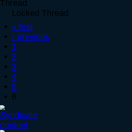
Locked Thread
« first
‹ previous
1
2
3
4
5
6