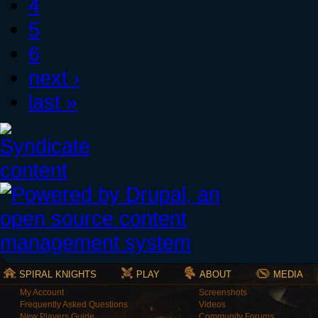
4
5
6
next ›
last »
SPIRAL KNIGHTS
PLAY
ABOUT
MEDIA
My Account
Screenshots
Frequently Asked Questions
Videos
New Players Guide
Community Forums