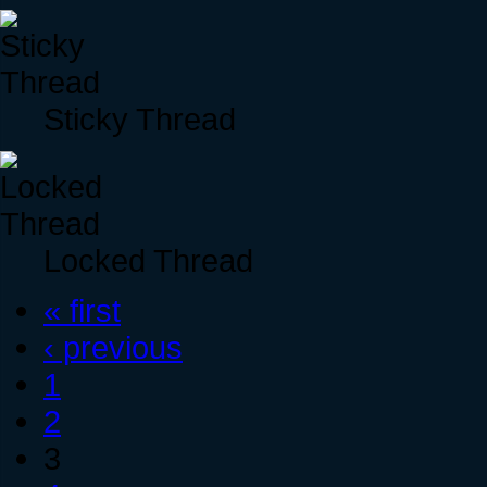
Sticky Thread
Locked Thread
« first
‹ previous
1
2
3