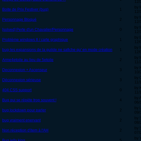
12/
by M
Boite de Prix Festiver (bug)
1
12/
by 
Personnage Bloqué
2
12/
by M
[solved] Perte d'un Chavalier/Personnage
0
12/
by 
Problème windows 8 / carte graphique
1
12/
by 
bug-les expansions de la guilde ne safiche qu' en mode création
1
12/
by 
Arme4etoile au lieu de 5etoile
2
11/
by 
Deconnexion + Ascenseur
3
10/
by 
Déconnexion sérieuse
3
11/
by 
404 CSS support
0
11/
by 
Bug qui se répète trop souvent !
4
06/
by 
bug lockdown pour parler
2
09/
by 
bug vraiment enervant
2
08/
by 
Non réception d'item à l'AH
2
07/
by 
Bug jelly king
5