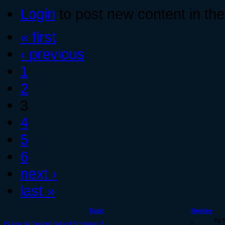
Login
to post new content in the
« first
‹ previous
1
2
3
4
5
6
next ›
last »
Topic
Replies
by M
[Siège de Guilde] Salle d'Enchères ?!
0