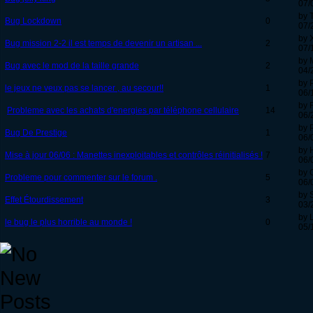
07/
by 
Bug Lockdown
0
07/
by 
Bug mission 2-2 il est temps de devenir un artisan ...
2
07/
by 
Bug avec le mod de la taille grande
2
04/
by 
le jeux ne veux pas se lancer , au secour!!
1
06/
by 
Probleme avec les achats d'energies par téléphone cellulaire
14
06/
by P
Bug De Prestige
1
06/
by 
Mise à jour 06/06 : Manettes inexploitables et contrôles réinitialisés !
7
06/
by 
Probleme pour commenter sur le forum .
5
06/
by S
Effet Étourdissement
3
03/
by 
le bug le plus horrible au monde !
0
05/