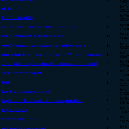
04/24
by Y
pb de zombi
0
03/23
by Po
Problème de guilde
0
03/22
by So
Problèmes de traduction / Translation problems
13
03/28
by Ze
PvP, ou comment faire cracker le jeux :s
17
08/04
by rt
épée 5* jamais portée imposible de la mettre en vente
16
05/28
by A
énorme bug du mur d'acces entre les tiers !!! a corrigé d'urgence !!!
1
09/07
by Hi
zombis qui se teleportent hors de la carte ou zone de combat
0
02/20
by Ch
perte importante d'argent
1
12/20
by Gl
gone
1
11/05
by sm
Lag et ralentissement du jeux !
4
07/22
by R
Lag intempestifs vraiment vraiment insupportables...
7
04/16
by Ac
Bug graphique !
6
10/02
by Lu
Crash de jeux ( Linux)
1
09/25
by sh
probleme d'accomplisement
1