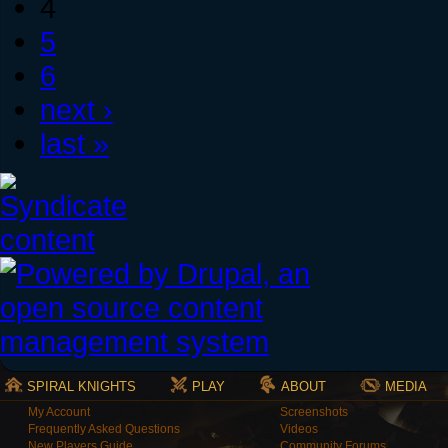
4
5
6
next ›
last »
SPIRAL KNIGHTS
PLAY
ABOUT
MEDIA
My Account
Screenshots
Frequently Asked Questions
Videos
New Players Guide
Community Forums