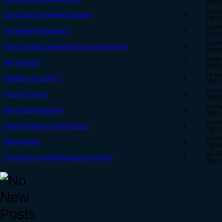
09/12
by Ma
bloqué dans la Firestorm Citadel
0
09/13
by Ma
deconexion temporaires
5
07/13
by S
Gros bug dans candlestick keep noxious night
0
09/08
by A
Bug du forum
1
09/02
by Ba
Problème de config ?
1
09/02
by bi
Freeze, et crash
0
08/23
by Ay
Bug Accomplissement
0
08/21
by D
Temps de latence Capsule Soin
5
08/14
by Al
delete please
0
08/15
by 3l
Points non-comptabilisés dans le colisée
7
08/03