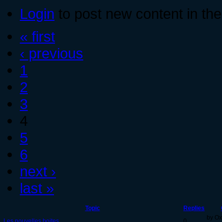
Login
to post new content in the
« first
‹ previous
1
2
3
4
5
6
next ›
last »
Topic
Replies
by Ox
Les nouvelles boites
0