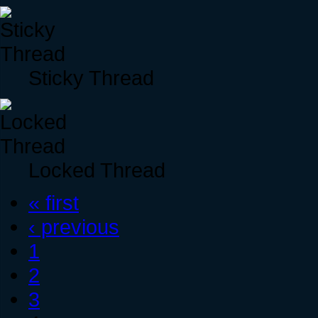
Sticky Thread
Locked Thread
« first
‹ previous
1
2
3