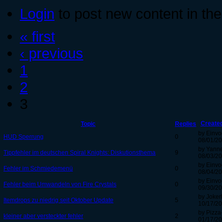
Login
to post new content in the
« first
‹ previous
1
2
3
Create
Topic
Replies
by Einvo
HUD Sperrung
0
08/01/20
by Yann
Tippfehler im deutschen Spiral Knights: Diskutionsthema
9
08/03/20
by Einvo
Fehler im Schmiedemenü
0
08/04/20
by Einvo
Fehler beim Umwandeln von Fire Crystals
0
09/30/20
by Joker
Itemdrops zu niedrig seit Oktober Update
5
10/17/20
by Pizza
kleiner aber versteckter fehler
2
01/17/20