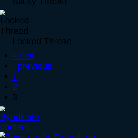
Sticky Thread
Locked Thread
« first
‹ previous
1
2
3