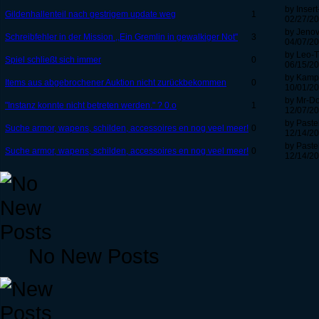
by Inser
Gildenhallenteil nach gestrigem update weg
1
02/27/20
by Jeno
Schreibfehler in der Mission ,,Ein Gremlin in gewalkiger Not''
3
04/07/20
by Leo-T
Spiel schließt sich immer
0
06/15/20
by Kamp
Items aus abgebrochener Auktion nicht zurückbekommen
0
10/01/20
by Mr-Do
"Instanz konnte nicht betreten werden." ? 0.o
1
12/07/20
by Paste
Suche armor, wapens, schilden, accessoires en nog veel meer!
0
12/14/20
by Paste
Suche armor, wapens, schilden, accessoires en nog veel meer!
0
12/14/20
No New Posts