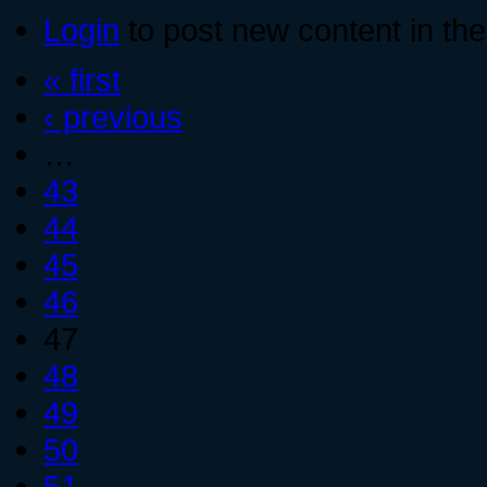
Login
to post new content in the
« first
‹ previous
…
43
44
45
46
47
48
49
50
51