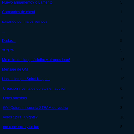
Nuevo armamento? o Lamento
5
Comandos de cheat
1
pasando por malos tiempos
7
...
1
Dudas...
5
"#!^()%
5
Me retiro del juego / clotho y atropos lean!
13
Mensaje de GM
7
Hasta siempre Spiral Knights.
19
Creación y venta de objetos en auction
6
Fotos nuestras
10
GM! Quiero mi cuenta STEAM de vuelva
3
Adios Spiral Knights?
16
me convencio y se fue
8