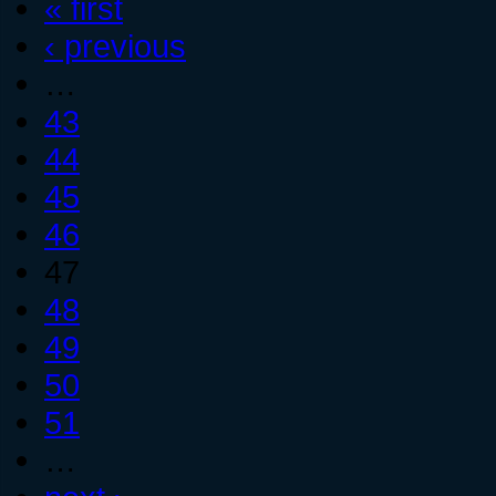
« first
‹ previous
…
43
44
45
46
47
48
49
50
51
…