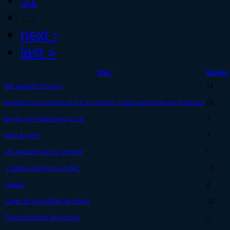
…
next ›
last »
Topic
Replies
ME quitaron Crowns
14
problema con compra de CE por celular, ¿mala conversión de moneda?
12
Me les voy / GM lloren por mi
7
Hora de irme
3
Un mensaje que no entendí
5
1 ultima petición al los GM.
13
vetado
2
Jugar sin necesidad de Steam
10
Pregunta sobre Denuncias
5