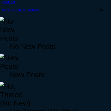
estafador
8
Nuevo Torneo de Lockdown
15
No New Posts
New Posts