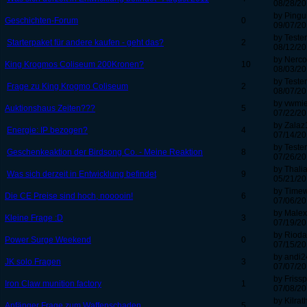
08/28/20
by Pingu
Geschichten-Forum
0
09/07/20
by Teste
Starterpaket für andere kaufen - geht das?
2
08/12/20
by Nerco
King Krogmos Coliseum 200Kronen?
10
08/03/20
by Teste
Frage zu King Krogmo Coliseum
2
08/07/20
by vwmie
Auktionshaus Zeiten???
5
07/22/20
by Zala
Energie: IP bezogen?
4
07/14/20
by Teste
Geschenkeaktion der Birdsong Co. - Meine Reaktion
8
07/26/20
by Thali
Was sich derzeit in Entwicklung befindet
9
05/21/20
by Timew
Die CE Preise sind hoch, nooooin!
6
07/06/20
by Male
Kleine Frage :D
3
07/19/20
by Rioda
Power Surge Weekend
0
07/15/20
by andi2
JK solo Fragen
3
07/07/20
by Frissp
Iron Claw munition factory
1
07/08/20
by Kilrat
Anfänger Frage zum Waffenschaden
5