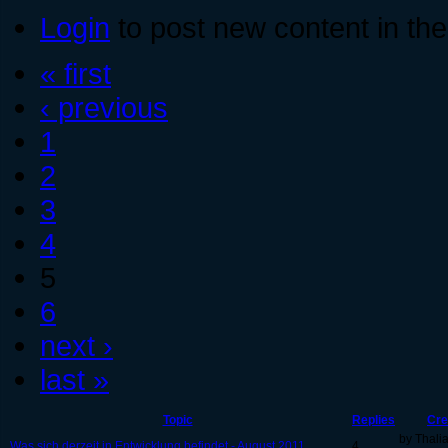
Login
to post new content in the
« first
‹ previous
1
2
3
4
5
6
next ›
last »
Topic
Replies
Cre
by Thali
Was sich derzeit in Entwicklung befindet - August 2011
4