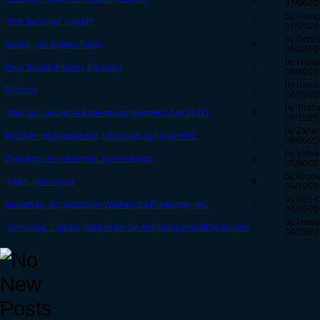
07/06/20
by Frissp
"Ash Tail Coat" rezept?
2
07/04/20
by Donz
Gilden und Spieler Rang
4
06/22/20
by Frissp
Paar Simple fragen ( Bin neu )
2
06/30/20
by Rairo
Rüstung
1
06/25/20
by Thali
Was sich derzeit in Entwicklung befindet (Juni 2011)
0
06/11/20
by Zaha
Problem mit Energie mit 2 Accounts auf einem PC
1
06/06/20
by Virtu
Vorschlag: Achievement System Ideen
3
05/30/20
by Rioda
Patch Diskussion
9
05/18/20
by Rec-
Aussehen, der einzelnen Waffen und Rüstungen etc.
1
04/26/20
by Frosty
Vorschlag: Eigener Bereich für die Ankündigungen/Patchnotes
1
04/18/20