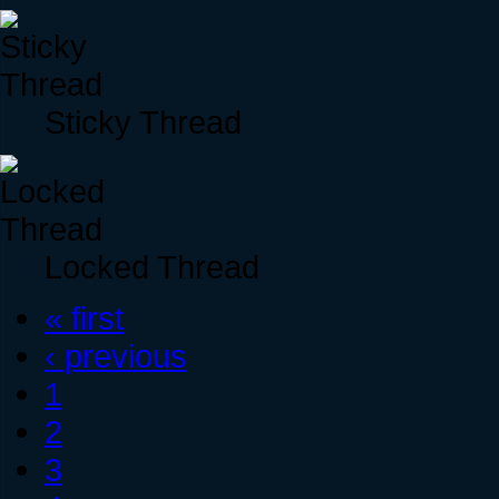
Sticky Thread
Locked Thread
« first
‹ previous
1
2
3