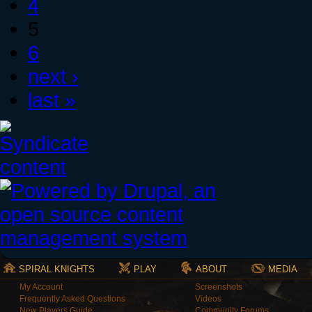
4
5
6
next ›
last »
SPIRAL KNIGHTS
PLAY
ABOUT
MEDIA
My Account
Screenshots
Frequently Asked Questions
Videos
New Players Guide
Community Forums