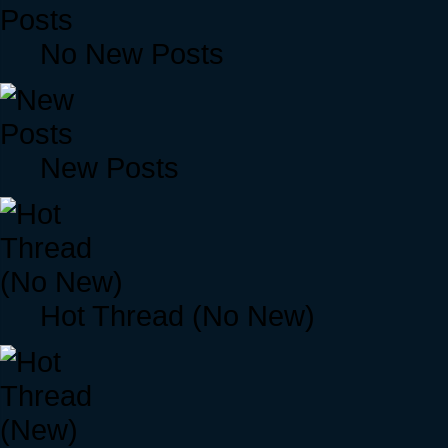
No New Posts
New Posts
Hot Thread (No New)