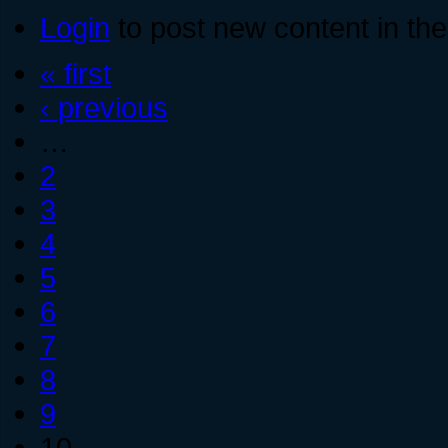
Login
to post new content in the
« first
‹ previous
…
2
3
4
5
6
7
8
9
10