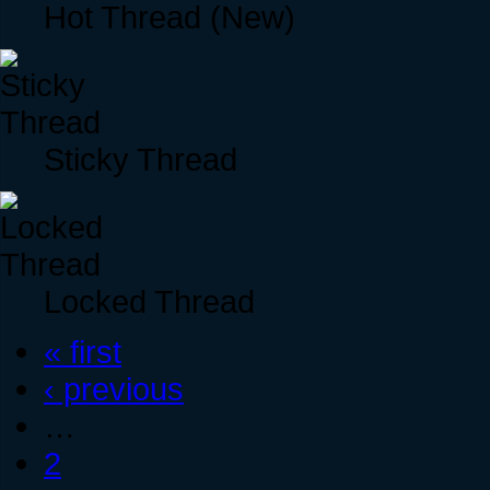
Hot Thread (New)
Sticky Thread
Locked Thread
« first
‹ previous
…
2