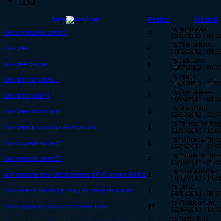
Topic
Replies
Created
by Sunplayer
Une commande /amis ?
4
02/24/2013 - 06:0
by Thekaimetsu
Une idée
2
10/28/2012 - 08:1
by Lea-Lock
une idee d'arme
6
11/07/2012 - 06:3
by Zugoz
Une idée de jetons...
3
11/16/2013 - 11:57
by Thekaimetsu
Une idée partie II
3
10/29/2012 - 04:3
by Omemoth
Une idée pour le wiki
0
02/26/2012 - 20:5
by Tenma-No-Peg
Une idée qui pourrais être pas mal
1
01/02/2015 - 15:0
by Narutoda-Thre
Une nouvelle arme 5*
0
05/23/2012 - 20:0
by Narutoda-Thre
Une nouvelle arme 5*
4
05/15/2012 - 21:4
by Devil-Knighter
une nouvelle salle d'entrainement PvP et pour Guilde
1
10/17/2013 - 14:2
by Ldsaf
Une salle de Brinks (je crois) au siège de guilde
1
04/03/2014 - 06:3
by Trafalgar-Low
Une suggestion pour un nouveau boss
14
02/06/2013 - 13:1
by Spiral-Fury