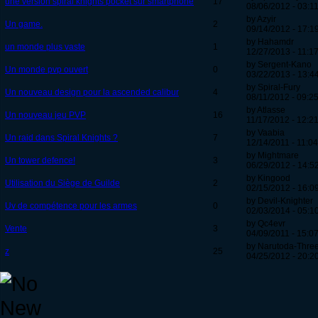
une version spiral knights pocket sur smartphone
17
08/06/2012 - 03:1
by Azyir
Un game.
2
09/14/2012 - 17:1
by Hahamdr
un monde plus vaste
1
12/27/2013 - 11:1
by Sergent-Kano
Un monde pvp ouvert
0
03/22/2013 - 13:4
by Spiral-Fury
Un nouveau design pour la ascended calibur
4
08/11/2012 - 09:2
by Atlasse
Un nouveau jeu PVP
16
11/17/2012 - 12:2
by Vaabia
Un raid dans Spiral Knights ?
7
12/14/2011 - 11:04
by Mightmare
Un tower defence!
3
06/29/2012 - 14:5
by Kingood
Utilisation du Siège de Guilde
2
02/15/2012 - 16:0
by Devil-Knighter
Uv de compétence pour les armes
0
02/03/2014 - 05:1
by Qc4evr
Vente
3
04/09/2011 - 15:0
by Narutoda-Thre
z
25
04/25/2012 - 20:2